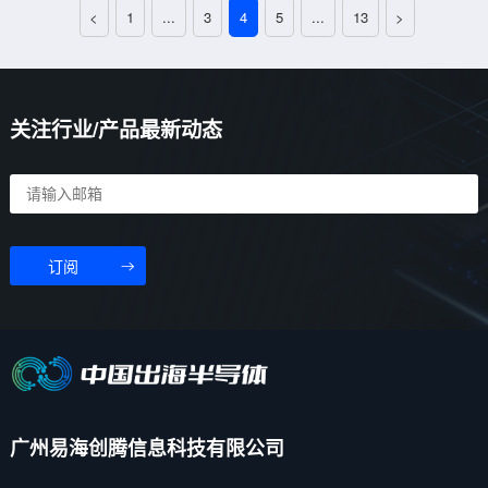
4~6cm，通过优化天线设
在旅途中也能享受到不间断
随着汽车技术的不断进步，
在汽车内饰照明领域，星空
<
1
...
3
4
5
...
13
>
计，距离可达约11cm，提供
的电力供应。高集成度设计
智能化和用户体验成为汽车
顶灯以其独特的魅力和高度
更灵活的使用体验。技术优
内置4颗17mΩ低内阻MOS，
设计的重要考量。怡海智芯
定制化的特点，成为提升车
势：1. 个性化香氛模式：车
不仅优化了电路设计，更以
(E-SMARTCHIP)基于复旦微
辆豪华感和个性化体验的重
机通过NFC技术识别香水瓶
其突出的热性能，保障了长
FM33FT023A MCU的触摸
要配置。今天，中国出海半
关注行业/产品最新动态
种类，自动调整香氛释放模
时间使用下的稳定性和安全
感应车门把手方案，正是这
导体网向您推荐怡海智芯
式，提供更个性化的香氛体
性。智能频率管理内置高精
一趋势下的产物。中国出海
（E-SMARTCHIP）的星空顶
验。2. 低功耗设计：LPCD待
度谐振腔内频率检测和超高
半导体网将在本文为您详细
灯方案，这是一款基于复旦
机功耗低至1.2uA，确保车载
精度Q值检测、低误码率数字
介绍这一方案的技术优势和
微FM33LE023A MCU和
香薰机在不工作时的能耗降
解调技术，确保了无线充电
应用前景。技术优势1. 多通
TPSEMI TMP1780 LED驱动
至最低，延长电池寿命。3...
过程中的信号稳定性和传输
道支持：该方案最大支持14
芯片的高端内饰灯解决方
订阅
效率。宽电压输入范围支持
个独立的按键传感器通道，
案。方案概述怡海智芯的星
3V-27V的宽电...
确保了丰富的功能扩展性和
空顶灯方案采用模块化设
灵活性。2. 自校准算法：具
计，共分为4个灯条，每条搭
备BaseLine自校准算法，能
载30PCS RGB LED，全部
够自动补偿因温度变化带来
120PCS RGB LED均支持逐
的影响，保证触摸感应的稳
点控制。这种设计不仅使得
定性。3. 高电容检测灵敏
灯具布局更为灵活，也为用
广州易海创腾信息科技有限公司
度：提供端口对地短路、端
户提供了丰富的个性化设置
口对电源短路的自检例程，
选项。技术特点1. 高集成度