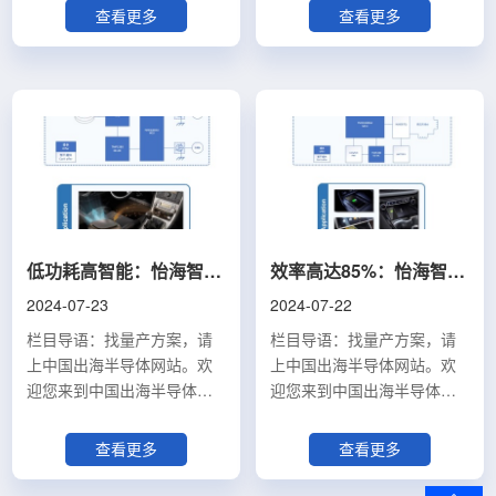
里将为您展示中国本土厂商
里将为您展示中国本土厂商
查看更多
查看更多
最新最热门的已量产方案，
最新最热门的已量产方案，
如果您对此感兴趣，欢迎您
如果您对此感兴趣，欢迎您
联系我们了解更多
联系我们了解更多
(china.exportsemi@yeehaiglobal.com)。
(china.exportsemi@yeehaiglob
在现代快节奏的生活中，车
在运动场上，无论是篮球、
辆已成为我们日常出行不可
足球、排球还是橄榄球，一
或缺的伙伴。然而，保持轮
个充气充足的球都是必不可
胎适当的气压对于确保行车
少的。但传统的充气泵往往
安全和提高燃油效率至关重
笨重且操作复杂，给运动爱
要。中国出海半导体网向您
好者带来了不小的困扰。现
低功耗高智能：怡海智芯车载香薰方案（量产方案53）
效率高达85%：怡海智芯15W车载无线充电方案（量产方案52）
推荐西城微科电子推出的充
在，中国出海半导体网站向
2024-07-23
2024-07-22
气泵方案，以其智能化设计
您推荐由深圳市西城微科电
和多功能特性，为驾驶者提
子有限公司推出的一款球类
栏目导语：找量产方案，请
栏目导语：找量产方案，请
供了一个高效、便捷的解决
充气泵方案，以其高精准
上中国出海半导体网站。欢
上中国出海半导体网站。欢
方案。产品亮点西城微科充
度、多功能性、小巧便携和
迎您来到中国出海半导体网
迎您来到中国出海半导体网
气泵方案的核心优势在于其
智能模式，完美解决了这一
站的《量产方案专区》，这
站的《量产方案专区》，这
预设胎压功能，用户可以提
问题。产品亮点：1. 高精准
里将为您展示中国本土厂商
里将为您展示中国本土厂商
查看更多
查看更多
前设定所需的胎压，当充气
压力控制：西城微科球类充
最新最热门的已量产方案，
最新最热门的已量产方案，
达到预设值时，泵会自动停
气泵提供精确至0.1 PSI的压
如果您对此感兴趣，欢迎您
如果您对此感兴趣，欢迎您