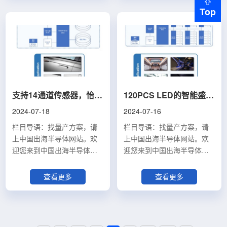
止工作，确保轮胎充气既安
力控制，确保球类充气恰到
联系我们了解更多
联系我们了解更多
Top
全又准确。这一智能充停技
好处。四种预设模式——篮
(china.exportsemi@yeehaiglobal.com)。
(china.exportsemi@yeehaiglob
术，不仅节省了用户的时
球（8.0 PSI）、足球（9.0
在现代汽车中，提升驾驶体
随着科技的不断进步，车载
间，也避免了过度充气可能
PSI）、排球（6.0 PSI）和
验已成为制造商和消费者共
设备的功能也在不断丰富，
带来的风险。此外，该方案
橄榄球模式，满足不同球类
同关注的焦点。怡海智芯
其中车载无线充电技术因其
还包含了多重安全保护措
的需求。2. LED照明设计：
（E-SMARTCHIP），基于复
便捷性和前瞻性成为市场的
施，如电池过充过放保护、
机身配备高亮LED灯，夜间
旦微FM33LG025A MCU和
新宠。怡海智芯(E-
过流保护以及温度保护，这
或光线不足的环境中也能轻
FM17622A NFC读卡器芯片
SMARTCHIP)推出的基于复
支持14通道传感器，怡海智芯触摸把手方案（量产方案51）
120PCS LED的智能盛宴:怡海智芯星空灯（量产方案50）
些功能共同作用，有效延长
松充气。此外，还自带渐变
的车载香薰机方案，为这一
旦微FM33LG046A MCU和
2024-07-18
2024-07-16
了充气泵的使用寿命，同时
氛围灯和SOS警示灯，增加
需求提供了创新的解决方
伏达NU8057Q无线充电芯片
也为用户提供了更加安全的
了使用的趣味性和安全性。
案。方案规格：该车载香薰
的车载无线充电方案，以其
栏目导语：找量产方案，请
栏目导语：找量产方案，请
使用体验。在紧急情况下，
3. Type-C快充：升级版的
机方案采用先进的复旦微
卓越的性能和创新的技术特
上中国出海半导体网站。欢
上中国出海半导体网站。欢
充气泵的LED照明功能可以
Type-C充电接口，兼容性更
FM33LG025A微控制器和
点，为驾驶者提供了一个高
迎您来到中国出海半导体网
迎您来到中国出海半导体网
作为应急灯使用，其高亮度
强，不仅能够为充...
FM17622A NFC读卡器芯
效、安全、智能的充电解决
站的《量产方案专区》，这
站的《量产方案专区》，这
足以应对黑暗环境，而内置
片，具备高度的产品兼容性
方案。技术特点解析高效率
里将为您展示中国本土厂商
里将为您展示中国本土厂商
查看更多
查看更多
的6颗LED灯珠能够支持长...
和优异的性能。支持
充电体验该方案提供高达
最新最热门的已量产方案，
最新最热门的已量产方案，
ISO14443A/ISO14443B标
15W的充电功率，充电效率
如果您对此感兴趣，欢迎您
如果您对此感兴趣，欢迎您
准，确保与各种车载系统的
最高达85%，确保了快速且
联系我们了解更多
联系我们了解更多
无缝对接。标准读卡距离
稳定的充电性能，让驾驶者
（china.exportsemi@yeehaiglobal.com）。
（china.exportsemi@yeehaigl